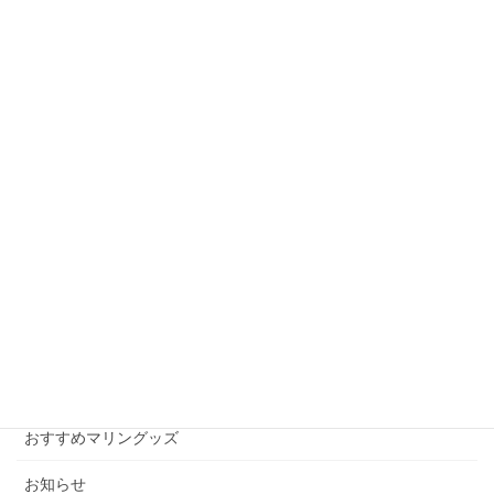
雑感。。。
前の記事
気になる台風の進路
2016年9月2日
wordpress
次の記事
DBの破損
2016年9月9日
月別アーカイブ
月
別
ア
ー
カテゴリー
カ
イ
おすすめマリングッズ
ブ
お知らせ