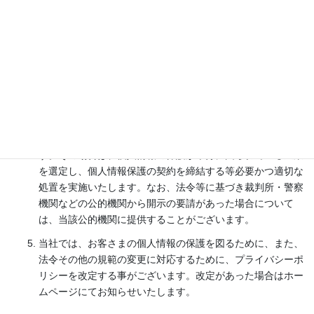
当社は、お客さまの個人情報を適正に取扱うため、社内規程
および社内管理体制の整備、従業員の教育、並びに、個人情
報への不正アクセスや個人情報の紛失、破壊、改ざんおよび
漏洩等防止に関する適切な措置を行い、また、その見直しを
継続して図ることにより、個人情報の保護に努めてまいりま
す。
当社は、お客さまの個人情報については、上記利用目的を達
成するため、業務委託先又は提携先に預託する場合ございま
す。その場合は、個人情報の保護が十分に図られている企業
を選定し、個人情報保護の契約を締結する等必要かつ適切な
処置を実施いたします。なお、法令等に基づき裁判所・警察
機関などの公的機関から開示の要請があった場合について
は、当該公的機関に提供することがございます。
当社では、お客さまの個人情報の保護を図るために、また、
法令その他の規範の変更に対応するために、プライバシーポ
リシーを改定する事がございます。改定があった場合はホー
ムページにてお知らせいたします。