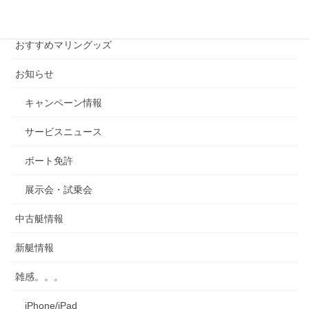
ー
カテゴリー
カ
イ
おすすめマリングッズ
ブ
お知らせ
キャンペーン情報
サービスニュース
ボート免許
展示会・試乗会
中古艇情報
新艇情報
雑感。。。
iPhone/iPad