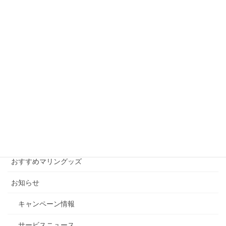
新艇情報
次の記事
ボートショー会場より
2010年3月5日
月別アーカイブ
月
別
ア
ー
カテゴリー
カ
イ
おすすめマリングッズ
ブ
お知らせ
キャンペーン情報
サービスニュース