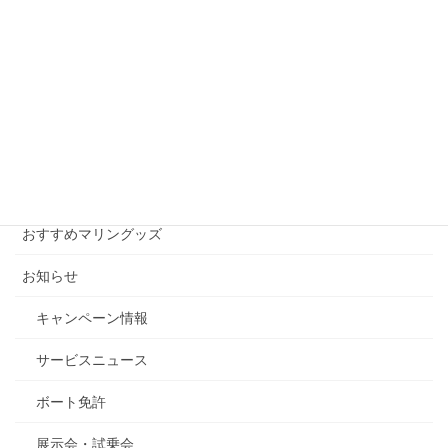
2014年1月30日
月別アーカイブ
月
別
ア
ー
カテゴリー
カ
イ
おすすめマリングッズ
ブ
お知らせ
キャンペーン情報
サービスニュース
ボート免許
展示会・試乗会