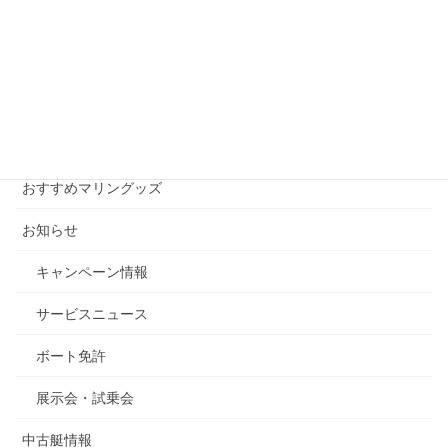
月別アーカイブ
月
別
ア
ー
カテゴリー
カ
イ
おすすめマリングッズ
ブ
お知らせ
キャンペーン情報
サービスニュース
ボート免許
展示会・試乗会
中古艇情報