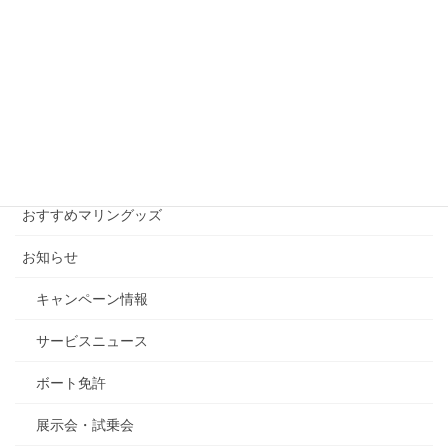
2013年9月14日
月別アーカイブ
月
別
ア
ー
カテゴリー
カ
イ
おすすめマリングッズ
ブ
お知らせ
キャンペーン情報
サービスニュース
ボート免許
展示会・試乗会