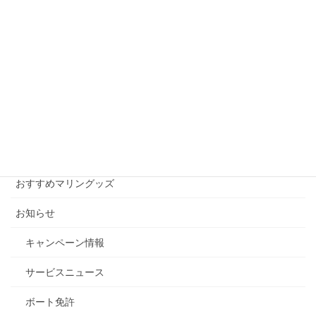
真鯛をつって豪華賞品をGET!
2010年10月1日
月別アーカイブ
月
別
ア
ー
カテゴリー
カ
イ
おすすめマリングッズ
ブ
お知らせ
キャンペーン情報
サービスニュース
ボート免許