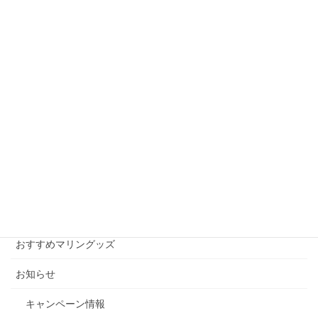
2012年6月25日
お知らせ
次の記事
大雨の影響は海へ
2012年7月20日
月別アーカイブ
月
別
ア
ー
カテゴリー
カ
イ
おすすめマリングッズ
ブ
お知らせ
キャンペーン情報