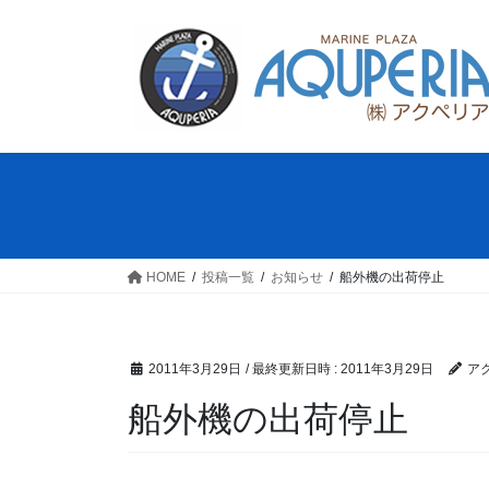
コ
ナ
ン
ビ
テ
ゲ
ン
ー
ツ
シ
へ
ョ
ス
ン
キ
に
ッ
移
プ
動
HOME
投稿一覧
お知らせ
船外機の出荷停止
2011年3月29日
/ 最終更新日時 :
2011年3月29日
ア
船外機の出荷停止