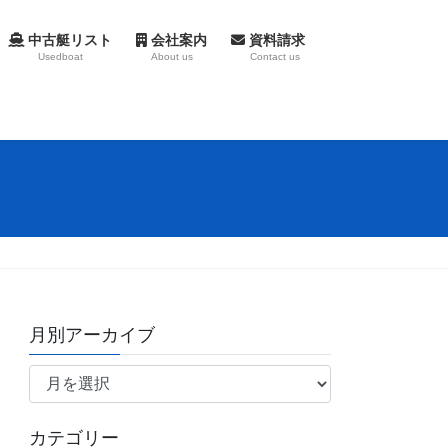
中古艇リスト
会社案内
資料請求
Usedboat
About us
Contact us
月別アーカイブ
月
別
ア
カテゴリー
ー