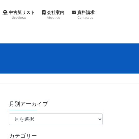
中古艇リスト
会社案内
資料請求
Usedboat
About us
Contact us
月別アーカイブ
月
別
ア
カテゴリー
ー