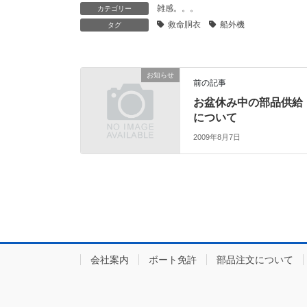
雑感。。。
カテゴリー
救命胴衣
船外機
タグ
お知らせ
前の記事
お盆休み中の部品供給
について
2009年8月7日
会社案内
ボート免許
部品注文について