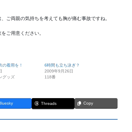
は、ご両親の気持ちを考えても胸が痛む事故ですね。
衣をご用意ください。
衣の着用を！
6時間も立ち泳ぎ？
日
2009年9月26日
ングッズ
118番
Bluesky
Copy
Threads