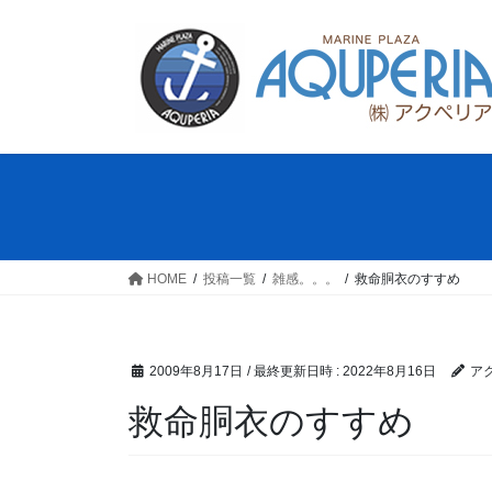
コ
ナ
ン
ビ
テ
ゲ
ン
ー
ツ
シ
へ
ョ
ス
ン
キ
に
ッ
移
プ
動
HOME
投稿一覧
雑感。。。
救命胴衣のすすめ
2009年8月17日
/ 最終更新日時 :
2022年8月16日
ア
救命胴衣のすすめ