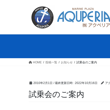
コ
ナ
ン
ビ
テ
ゲ
ン
ー
ツ
シ
へ
ョ
ス
ン
キ
に
ッ
移
プ
動
HOME
投稿一覧
お知らせ
試乗会のご案内
2010年2月1日
/ 最終更新日時 :
2022年10月16日
ア
試乗会のご案内