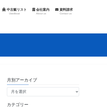
中古艇リスト
会社案内
資料請求
Usedboat
About us
Contact us
月別アーカイブ
月
別
ア
カテゴリー
ー