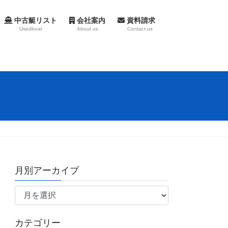
中古艇リスト
会社案内
資料請求
Usedboat
About us
Contact us
月別アーカイブ
月
別
ア
カテゴリー
ー