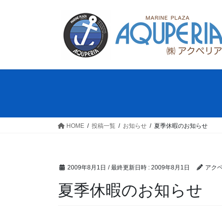
コ
ナ
ン
ビ
テ
ゲ
ン
ー
ツ
シ
へ
ョ
ス
ン
キ
に
ッ
移
プ
動
HOME
投稿一覧
お知らせ
夏季休暇のお知らせ
2009年8月1日
/ 最終更新日時 :
2009年8月1日
アク
夏季休暇のお知らせ