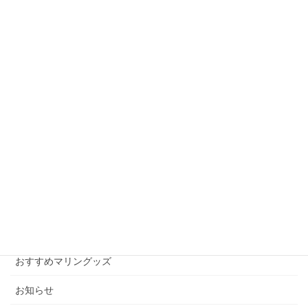
前の記事
住居表示が変更になります
2008年10月3日
雑感。。。
次の記事
松方弘樹、クロマグロを釣る！
2008年11月25日
月別アーカイブ
月
別
ア
ー
カテゴリー
カ
イ
おすすめマリングッズ
ブ
お知らせ