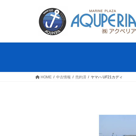
コ
ナ
ン
ビ
テ
ゲ
ン
ー
ツ
シ
へ
ョ
ス
ン
キ
に
ッ
移
プ
動
HOME
中古情報
売約済
ヤマハ UF21カディ