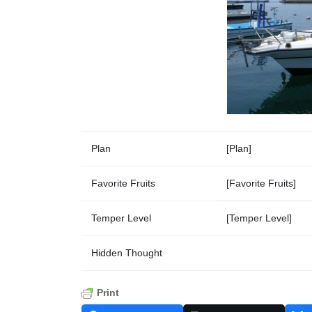
Plan
[Plan]
Favorite Fruits
[Favorite Fruits]
Temper Level
[Temper Level]
Hidden Thought
Print