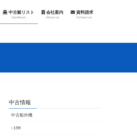
中古艇リスト
会社案内
資料請求
Usedboat
About us
Contact us
中古情報
中古船外機
~19ft