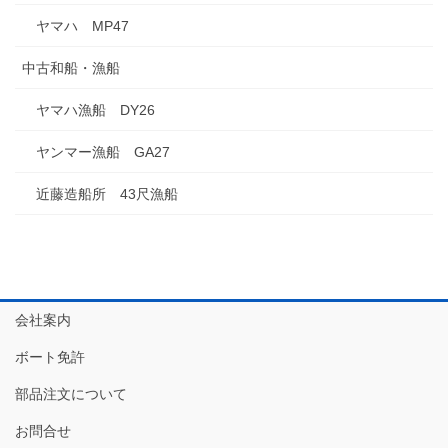
ヤマハ MP47
中古和船・漁船
ヤマハ漁船 DY26
ヤンマー漁船 GA27
近藤造船所 43尺漁船
会社案内
ボート免許
部品注文について
お問合せ