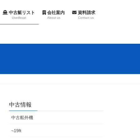
中古艇リスト
会社案内
資料請求
Usedboat
About us
Contact us
中古情報
中古船外機
~19ft