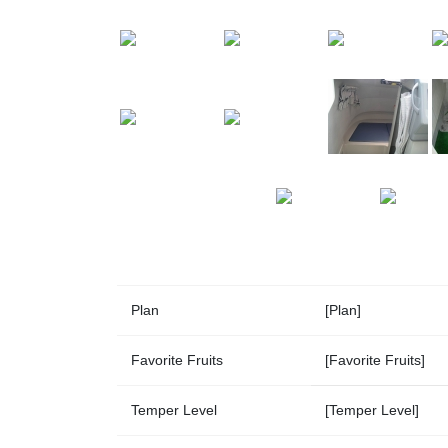
Plan
[Plan]
Favorite Fruits
[Favorite Fruits]
Temper Level
[Temper Level]