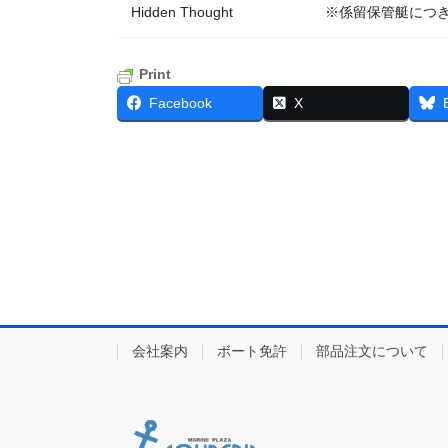
Hidden Thought
※係留保管艇につ
Print
Facebook
X
会社案内
ボート免許
部品注文について