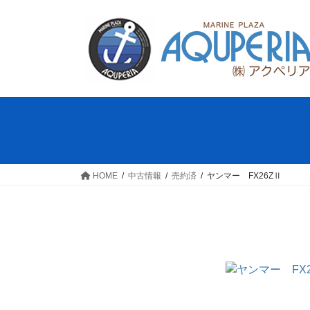
コ
ナ
ン
ビ
テ
ゲ
ン
ー
ツ
シ
へ
ョ
ス
ン
キ
に
ッ
移
プ
動
HOME
中古情報
売約済
ヤンマー FX26ZⅡ