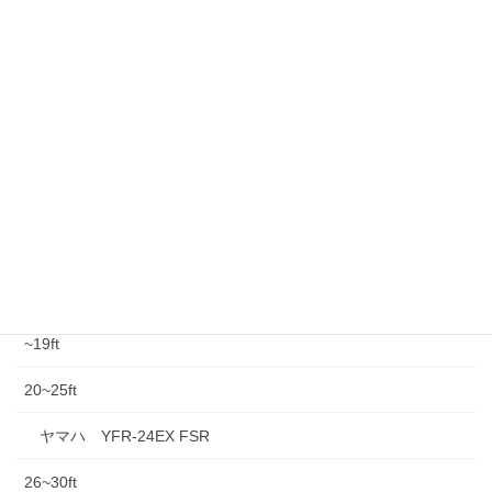
Thought
Print
Facebook
X
Bluesky
LINE
Copy
Threads
中古情報
中古船外機
~19ft
20~25ft
ヤマハ YFR-24EX FSR
26~30ft