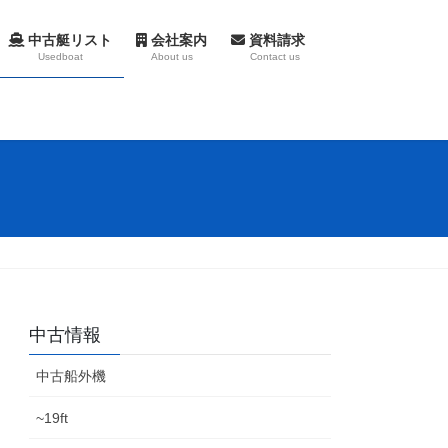
中古艇リスト
会社案内
資料請求
Usedboat
About us
Contact us
中古情報
中古船外機
~19ft