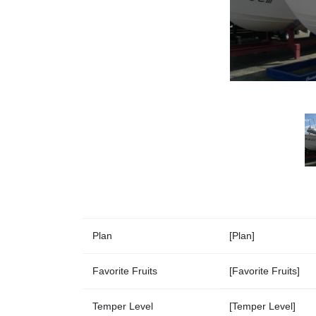
Plan
[Plan]
Favorite Fruits
[Favorite Fruits]
Temper Level
[Temper Level]