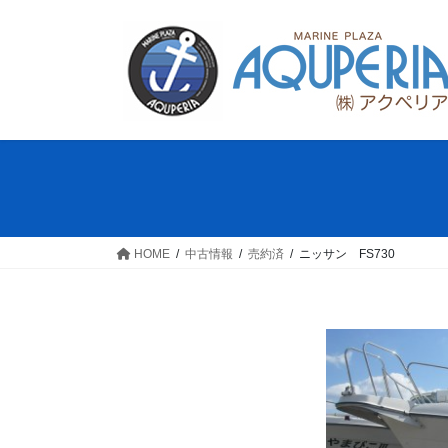
コ
ナ
ン
ビ
テ
ゲ
ン
ー
ツ
シ
へ
ョ
ス
ン
キ
に
ッ
移
プ
動
HOME
中古情報
売約済
ニッサン FS730