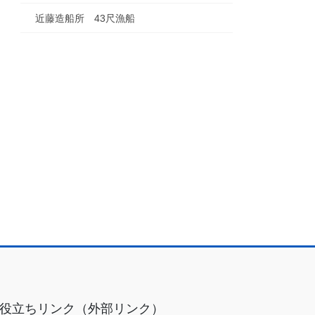
近藤造船所 43尺漁船
役立ちリンク（外部リンク）