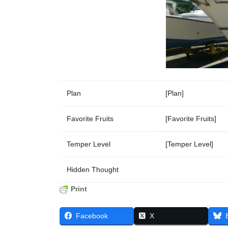
Plan
[Plan]
Favorite Fruits
[Favorite Fruits]
Temper Level
[Temper Level]
Hidden Thought
Print
Facebook
X