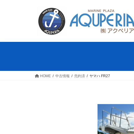
コ
ナ
ン
ビ
テ
ゲ
ン
ー
ツ
シ
へ
ョ
ス
ン
キ
に
ッ
移
プ
動
HOME
中古情報
売約済
ヤマハ FR27