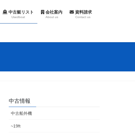
中古艇リスト
会社案内
資料請求
Usedboat
About us
Contact us
中古情報
中古船外機
~19ft