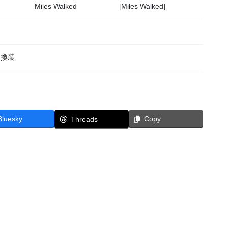
Miles Walked
[Miles Walked]
ン換装
Bluesky
Copy
Threads