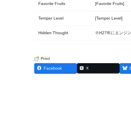
Favorite Fruits
[Favorite Fruits]
Temper Level
[Temper Level]
Hidden Thought
※H27年にエンジ
Print
Facebook
X