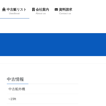
中古艇リスト
会社案内
資料請求
Usedboat
About us
Contact us
中古情報
中古船外機
~19ft