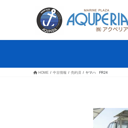
コ
ナ
ン
ビ
テ
ゲ
ン
ー
ツ
シ
へ
ョ
ス
ン
キ
に
ッ
移
プ
動
HOME
中古情報
売約済
ヤマハ FR24