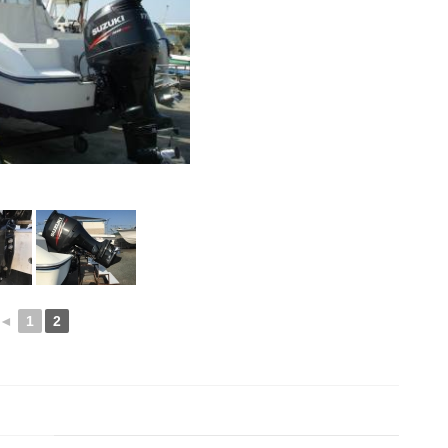
◄
1
2