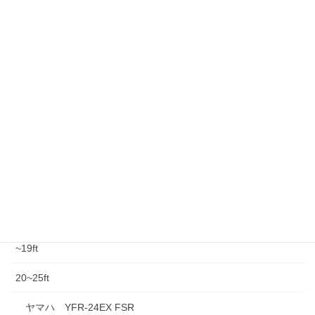
Hidden
※ エンジンは１基掛けです。
Thought
Print
Facebook
X
Bluesky
LINE
Copy
Threads
中古情報
中古船外機
~19ft
20~25ft
ヤマハ YFR-24EX FSR