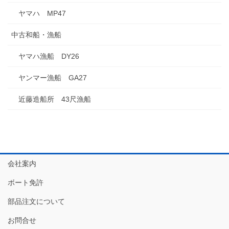
ヤマハ MP47
中古和船・漁船
ヤマハ漁船 DY26
ヤンマー漁船 GA27
近藤造船所 43尺漁船
会社案内
ボート免許
部品注文について
お問合せ