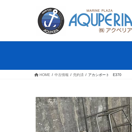
コ
ナ
ン
ビ
テ
ゲ
ン
ー
ツ
シ
へ
ョ
ス
ン
キ
に
ッ
移
プ
動
HOME
中古情報
売約済
アカシボート E370