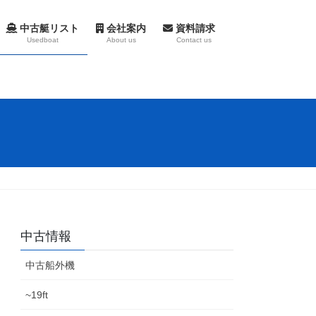
中古艇リスト
会社案内
資料請求
Usedboat
About us
Contact us
中古情報
中古船外機
~19ft