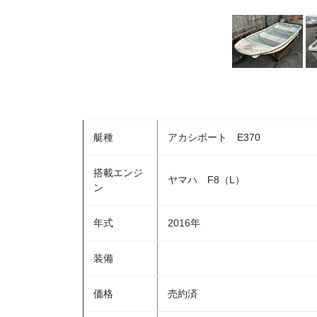
艇種
アカシボート E370
搭載エンジ
ヤマハ F8（L）
ン
年式
2016年
装備
価格
売約済