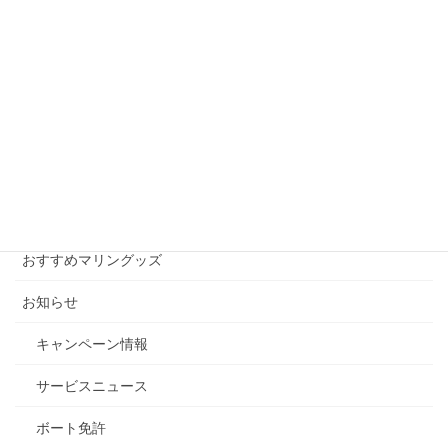
とりそうな予感ですね。 かなり大型の台風のようですので、マリ
ーナでは今日明日で対策すると思いますが、係留されている方は
特にご注意ください。 当社も本日より台風対 […]
月別アーカイブ
月
別
ア
ー
カテゴリー
カ
イ
おすすめマリングッズ
ブ
お知らせ
キャンペーン情報
サービスニュース
ボート免許