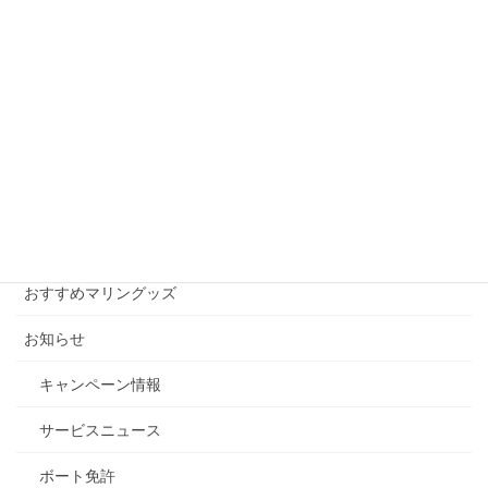
20日（日）より23日（水）まで連休となり、当社は休業となりま
す。 24日より平常どおり営業しますので、よろしくお願いしま
す。
月別アーカイブ
月
別
ア
ー
カテゴリー
カ
イ
おすすめマリングッズ
ブ
お知らせ
キャンペーン情報
サービスニュース
ボート免許