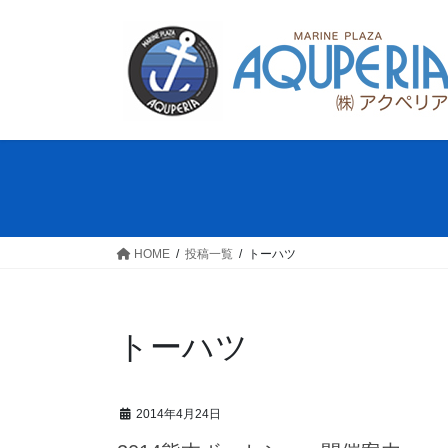
コ
ナ
ン
ビ
テ
ゲ
ン
ー
ツ
シ
へ
ョ
ス
ン
キ
に
ッ
移
プ
動
HOME
投稿一覧
トーハツ
トーハツ
2014年4月24日