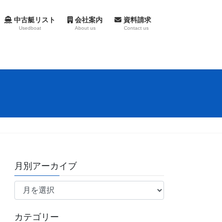
中古艇リスト
会社案内
資料請求
Usedboat
About us
Contact us
月別アーカイブ
月
別
ア
カテゴリー
ー