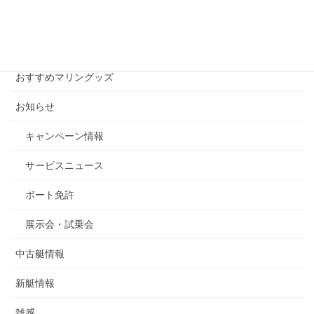
別
ア
ー
カテゴリー
カ
イ
おすすめマリングッズ
ブ
お知らせ
キャンペーン情報
サービスニュース
ボート免許
展示会・試乗会
中古艇情報
新艇情報
雑感。。。