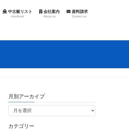
中古艇リスト
会社案内
資料請求
Usedboat
About us
Contact us
月別アーカイブ
月
別
ア
カテゴリー
ー