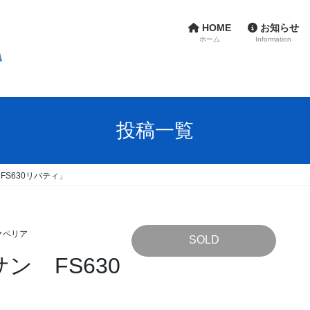
HOME
お知らせ
ホーム
Information
投稿一覧
FS630リバティ」
クペリア
SOLD
ン FS630