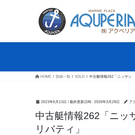
コ
ナ
ン
ビ
テ
ゲ
ン
ー
ツ
シ
へ
ョ
ス
ン
キ
に
ッ
移
プ
動
HOME
投稿一覧
SOLD
中古艇情報262「ニッサン 
2023年6月13日
/ 最終更新日時 :
2026年3月29日
ア
中古艇情報262「ニッサ
リバティ」