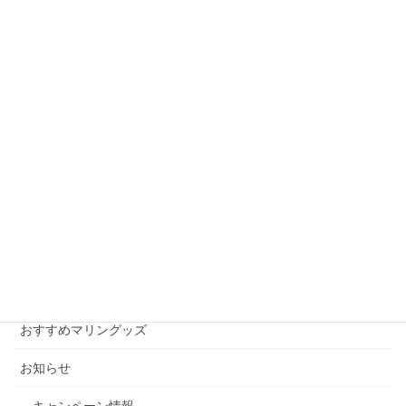
中古艇２艇入荷します
2020年11月30日
SOLD
次の記事
中古艇情報239「ヤマハ
FC23」
2020年12月12日
月別アーカイブ
月
別
ア
ー
カテゴリー
カ
イ
おすすめマリングッズ
ブ
お知らせ