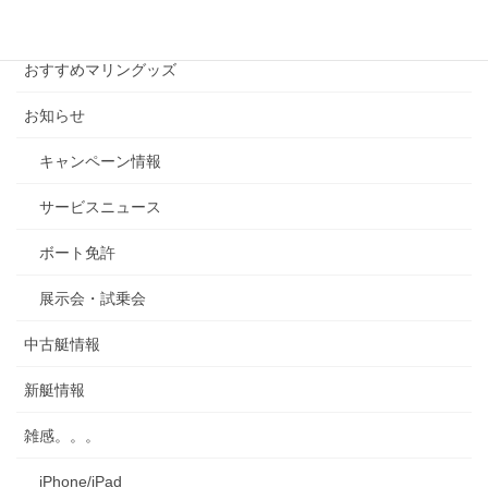
ー
カテゴリー
カ
イ
おすすめマリングッズ
ブ
お知らせ
キャンペーン情報
サービスニュース
ボート免許
展示会・試乗会
中古艇情報
新艇情報
雑感。。。
iPhone/iPad