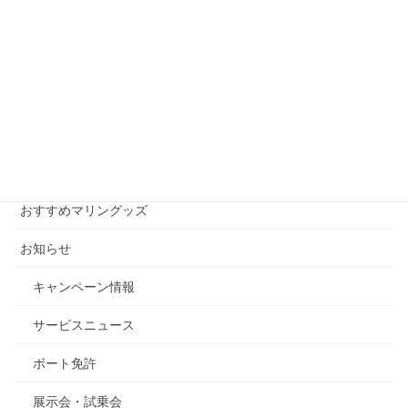
2017年5月20日
月別アーカイブ
月
別
ア
ー
カテゴリー
カ
イ
おすすめマリングッズ
ブ
お知らせ
キャンペーン情報
サービスニュース
ボート免許
展示会・試乗会