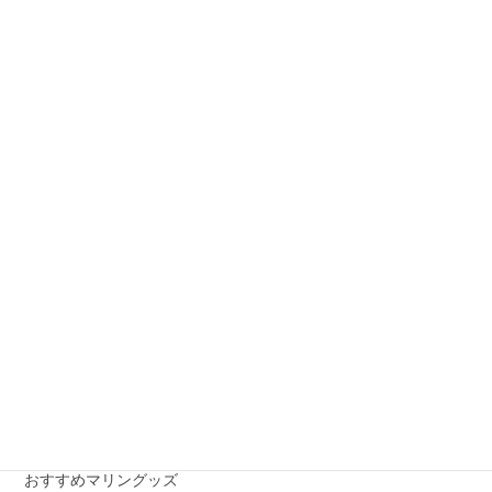
お知らせ
前の記事
ボート免許取得★冬期キャンペ
ーンのご案内
2016年10月31日
お知らせ
次の記事
Japanインターナショナルボー
トショー
2017年1月13日
月別アーカイブ
月
別
ア
ー
カテゴリー
カ
イ
おすすめマリングッズ