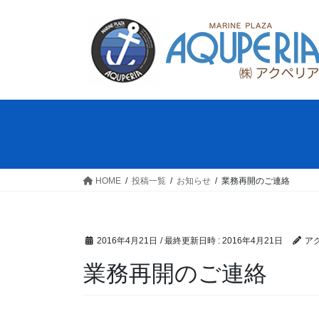
コ
ナ
ン
ビ
テ
ゲ
ン
ー
ツ
シ
へ
ョ
ス
ン
キ
に
ッ
移
プ
動
HOME
投稿一覧
お知らせ
業務再開のご連絡
2016年4月21日
/ 最終更新日時 :
2016年4月21日
ア
業務再開のご連絡