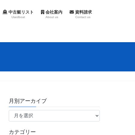
中古艇リスト
会社案内
資料請求
Usedboat
About us
Contact us
月別アーカイブ
月
別
ア
カテゴリー
ー