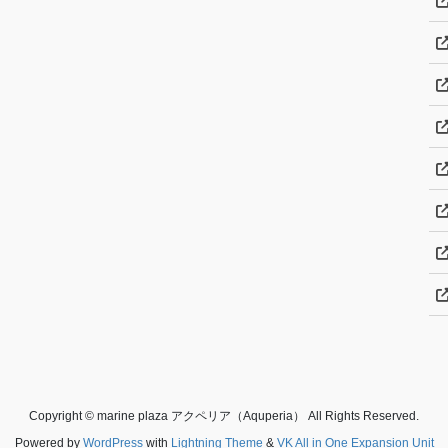
Copyright © marine plaza アクペリア（Aquperia） All Rights Reserved.
Powered by
WordPress
with
Lightning Theme
&
VK All in One Expansion Unit