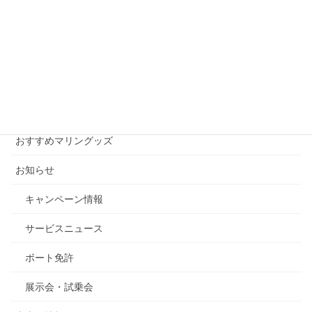
2014年7月11日
月別アーカイブ
月
別
ア
ー
カテゴリー
カ
イ
おすすめマリングッズ
ブ
お知らせ
キャンペーン情報
サービスニュース
ボート免許
展示会・試乗会