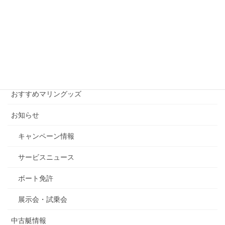
月別アーカイブ
月
別
ア
ー
カテゴリー
カ
イ
おすすめマリングッズ
ブ
お知らせ
キャンペーン情報
サービスニュース
ボート免許
展示会・試乗会
中古艇情報