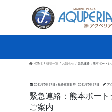
コ
ナ
ン
ビ
テ
ゲ
ン
ー
ツ
シ
へ
ョ
ス
ン
キ
に
ッ
移
プ
動
HOME
投稿一覧
お知らせ
緊急連絡：熊本ボートシ
2011年5月27日
/ 最終更新日時 :
2011年5月27日
ア
緊急連絡：熊本ボート
ご案内