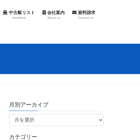
中古艇リスト
会社案内
資料請求
Usedboat
About us
Contact us
月別アーカイブ
月
別
ア
カテゴリー
ー