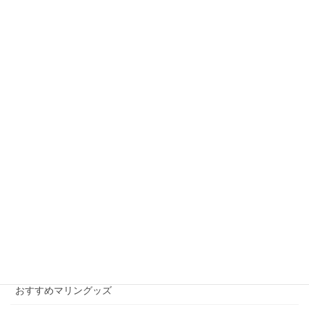
お知らせ
前の記事
ボート免許講習会
2009年2月15日
wordpress
次の記事
不具合解消
2009年2月25日
月別アーカイブ
月
別
ア
ー
カテゴリー
カ
イ
おすすめマリングッズ
ブ