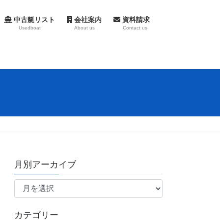
中古艇リスト
会社案内
資料請求
Usedboat
About us
Contact us
月別アーカイブ
月
別
ア
カテゴリー
ー