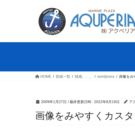
コ
ナ
ン
ビ
テ
ゲ
ン
ー
ツ
シ
へ
ョ
ス
ン
キ
に
ッ
移
プ
動
HOME
投稿一覧
雑感。。。
wordpress
画像をみ
2009年1月27日
/ 最終更新日時 :
2022年8月16日
ア
画像をみやすくカスタ