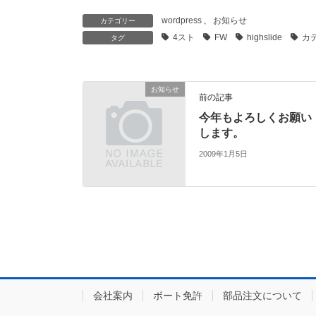
wordpress
、
お知らせ
カテゴリー
4スト
FW
highslide
カ
タグ
お知らせ
前の記事
今年もよろしくお願い
します。
2009年1月5日
会社案内
ボート免許
部品注文について