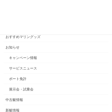
月別アーカイブ
月
別
ア
ー
カテゴリー
カ
イ
おすすめマリングッズ
ブ
お知らせ
キャンペーン情報
サービスニュース
ボート免許
展示会・試乗会
中古艇情報
新艇情報