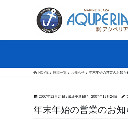
コ
ナ
ン
ビ
テ
ゲ
ン
ー
ツ
シ
へ
ョ
ス
ン
キ
に
ッ
移
プ
動
HOME
投稿一覧
お知らせ
年末年始の営業のお知ら
2007年12月24日
/ 最終更新日時 :
2007年12月24日
年末年始の営業のお知