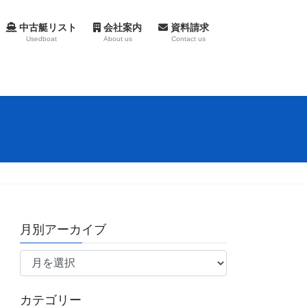
中古艇リスト
会社案内
資料請求
Usedboat
About us
Contact us
月別アーカイブ
月
別
ア
カテゴリー
ー