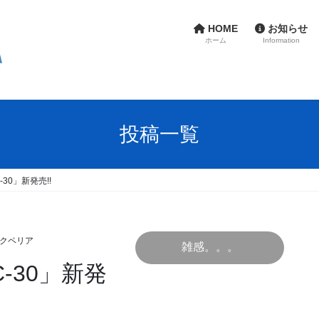
HOME
お知らせ
ホーム
Information
投稿一覧
30」新発売!!
クペリア
雑感。。。
-30」新発