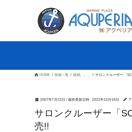
コ
ナ
ン
ビ
テ
ゲ
ン
ー
ツ
シ
へ
ョ
ス
ン
キ
に
ッ
移
プ
動
HOME
投稿一覧
雑感。。。
サロンクルーザー「SC-
2007年7月22日
/ 最終更新日時 :
2022年10月16日
ア
サロンクルーザー「SC
売!!