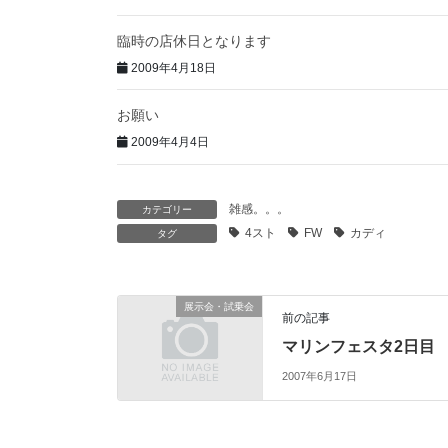
臨時の店休日となります
2009年4月18日
お願い
2009年4月4日
雑感。。。
カテゴリー
4スト
FW
カディ
タグ
展示会・試乗会
前の記事
マリンフェスタ2日目
2007年6月17日