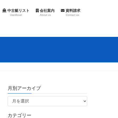
中古艇リスト
会社案内
資料請求
Usedboat
About us
Contact us
月別アーカイブ
月
別
ア
カテゴリー
ー