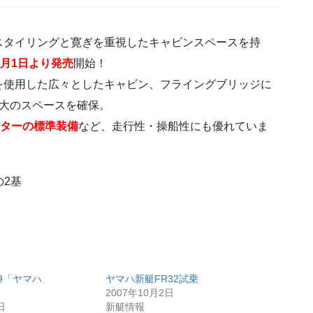
タイリングと寛ぎを重視したキャビンスペースを持
年9月1日より発売
開始！
使用した広々としたキャビン、フライングブリッジに
最大のスペースを確保。
ターの標準装備
など、走行性・操船性にも優れていま
の2基
49「ヤマハ
ヤマハ新艇FR32試乗
2007年10月2日
日
新艇情報