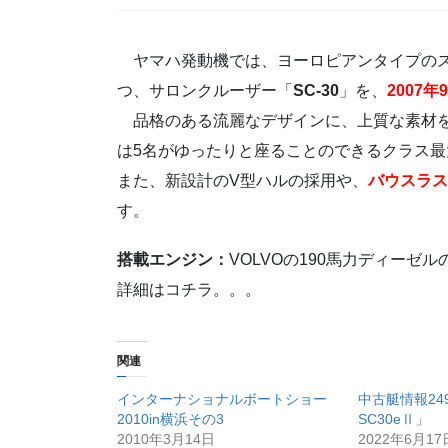
ヤマハ発動機では、ヨーロピアンタイプのス
つ、サロンクルーザー「
SC-30
」を、
2007
品格のある流麗なデザインに、上質な素材を
は5名がゆったりと座ることのできるクラス
また、新設計のV型ハルの採用や、
バウスラス
す。
搭載エンジン：
VOLVOの190馬力ディーゼル
詳細はコチラ。。。
関連
インターナショナルボートショー
中古艇情報2
2010in横浜その3
SC30eⅡ」
2010年3月14日
2022年6月17