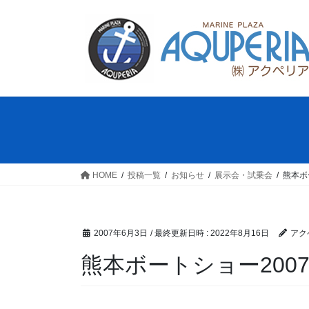
コ
ナ
ン
ビ
テ
ゲ
ン
ー
ツ
シ
へ
ョ
ス
ン
キ
に
ッ
移
プ
動
HOME
投稿一覧
お知らせ
展示会・試乗会
熊本ボ
2007年6月3日
/ 最終更新日時 :
2022年8月16日
アク
熊本ボートショー200