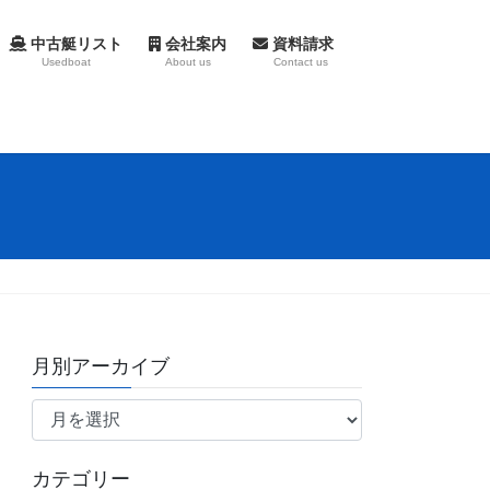
中古艇リスト
会社案内
資料請求
Usedboat
About us
Contact us
月別アーカイブ
月
別
ア
カテゴリー
ー