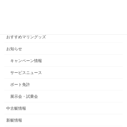
月
別
ア
ー
カテゴリー
カ
イ
おすすめマリングッズ
ブ
お知らせ
キャンペーン情報
サービスニュース
ボート免許
展示会・試乗会
中古艇情報
新艇情報